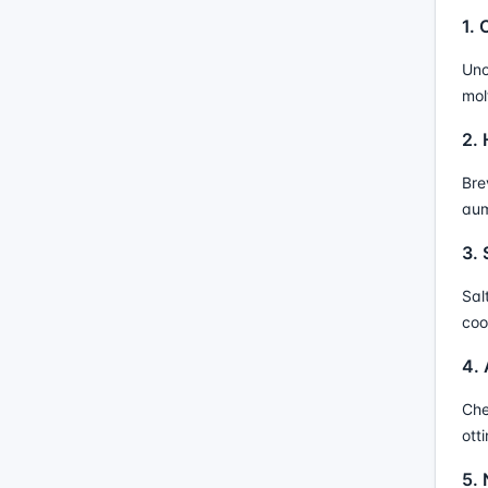
1. 
Uno
mol
2. 
Bre
aum
3. 
Sal
coo
4. 
Che
ott
5.