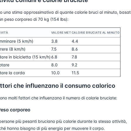
tività comuni e calorie bruciate
o una stima approssimativa di quante calorie bruci al minuto, basa
un peso corporeo di 70 kg (154 lbs):
IVITÀ
VALORE MET
CALORIE BRUCIATE AL MINUTO
mminare (5 km/h)
3.8
4.4
rere (8 km/h)
7.5
8.6
are in bicicletta (15 km/h)
6.8
7.8
otare
8.0
9.2
tare la corda
10.0
11.5
ttori che influenzano il consumo calorico
sono molti fattori che influenzano il numero di calorie bruciate:
Peso corporeo
persone più pesanti bruciano più calorie durante la stessa attività,
ché hanno bisogno di più energia per muovere il corpo.