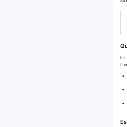
Se 
Qu
Il 
fitn
Es