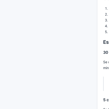
Es
30
Se 
min
5 c