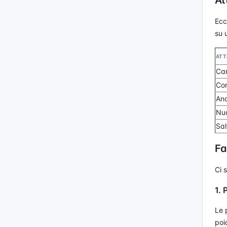
At
Ecc
su 
ATT
Ca
Cor
And
Nu
Sal
Fa
Ci 
1. 
Le 
poi