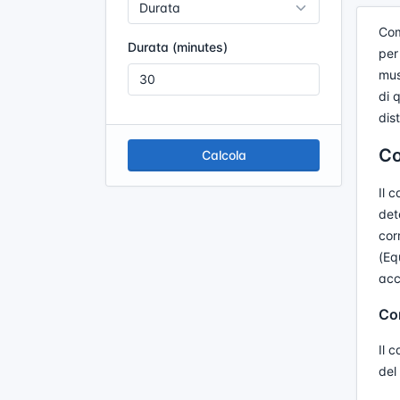
Com
Durata (minutes)
per
mus
di 
dis
Co
Calcola
Il 
det
cor
(Eq
acc
Com
Il 
del