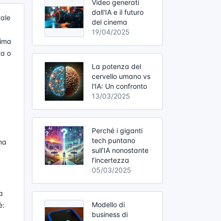
Video generati
dall'IA e il futuro
tale
del cinema
19/04/2025
tima
ta o
La potenza del
cervello umano vs
l'IA: Un confronto
13/03/2025
Perché i giganti
tech puntano
ima
sull’IA nonostante
l’incertezza
05/03/2025
a
Modello di
è:
business di