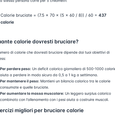
la stessa persona corre per 5 chilometri:
Calorie bruciate = (7.5 × 70 × (5 × 60 / 8)) / 60 =
437
calorie
ante calorie dovresti bruciare?
numero di calorie che dovresti bruciare dipende dai tuoi obiettivi di
ess:
Per perdere peso:
Un deficit calorico giornaliero di 500-1000 calori
aiuta a perdere in modo sicuro da 0,5 a 1 kg a settimana.
Per mantenere il peso:
Mantieni un bilancio calorico tra le calorie
consumate e quelle bruciate.
Per aumentare la massa muscolare:
Un leggero surplus calorico
combinato con l'allenamento con i pesi aiuta a costruire muscoli.
ercizi migliori per bruciare calorie