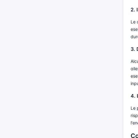
2. 
Le 
ese
dur
3.
Alc
all
ese
inp
4. 
Le 
risp
l'en
Co