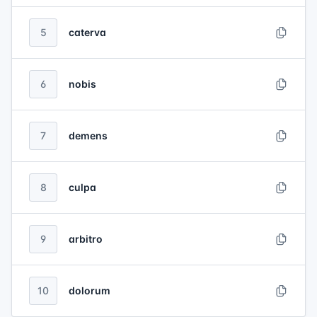
5
caterva
6
nobis
7
demens
8
culpa
9
arbitro
10
dolorum