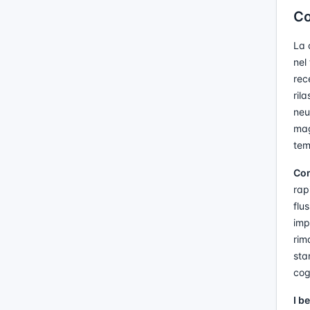
Co
La 
nel
rec
ril
neu
mag
tem
Com
rap
flu
imp
rim
sta
cog
I b