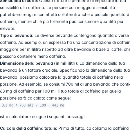
Sensibilità al caffè:
Questo fattore ti permette di impostare la tua
sensibilità alla caffeina. Le persone con maggiore sensibilità
potrebbero reagire con effetti collaterali anche a piccole quantità d
caffeina, mentre chi è più tollerante può consumare quantità più
elevate.
Tipo di bevanda:
Le diverse bevande contengono quantità diverse 
caffeina. Ad esempio, un espresso ha una concentrazione di caffei
maggiore per millilitro rispetto ad altre bevande a base di caffè, ch
possono contenere meno caffeina.
Dimensione della bevanda (in millilitri):
La dimensione della tua
bevanda è un fattore cruciale. Specificando la dimensione della tua
bevanda, possiamo calcolare la quantità totale di caffeina nella
porzione. Ad esempio, se consumi 700 ml di una bevanda che conti
63 mg di caffeina per 100 ml, il tuo totale di caffeina per quella
porzione sarà calcolato come segue:
(63 mg * 700 ml) / 100 = 441 mg
nostro calcolatore esegue i seguenti passaggi:
Calcolo della caffeina totale:
Prima di tutto, calcoliamo la caffeina