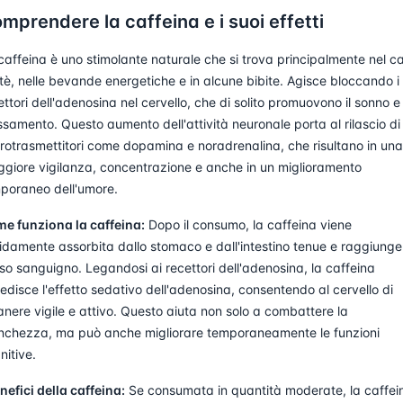
mprendere la caffeina e i suoi effetti
caffeina è uno stimolante naturale che si trova principalmente nel ca
 tè, nelle bevande energetiche e in alcune bibite. Agisce bloccando i
ettori dell'adenosina nel cervello, che di solito promuovono il sonno e 
assamento. Questo aumento dell'attività neuronale porta al rilascio di
rotrasmettitori come dopamina e noradrenalina, che risultano in una
giore vigilanza, concentrazione e anche in un miglioramento
poraneo dell'umore.
e funziona la caffeina:
Dopo il consumo, la caffeina viene
idamente assorbita dallo stomaco e dall'intestino tenue e raggiunge 
sso sanguigno. Legandosi ai recettori dell'adenosina, la caffeina
edisce l'effetto sedativo dell'adenosina, consentendo al cervello di
anere vigile e attivo. Questo aiuta non solo a combattere la
nchezza, ma può anche migliorare temporaneamente le funzioni
nitive.
enefici della caffeina:
Se consumata in quantità moderate, la caffei