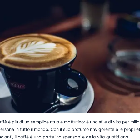
caffè è più di un semplice rituale mattutino: è uno stile di vita per milio
persone in tutto il mondo. Con il suo profumo rinvigorente e le proprie
molanti, il caffè è una parte indispensabile della vita quotidiana.