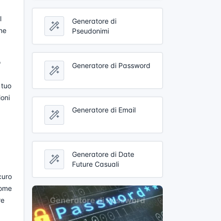
l
Generatore di
one
Pseudonimi
o
Generatore di Password
 tuo
ioni
Generatore di Email
Generatore di Date
Future Casuali
curo
come
re