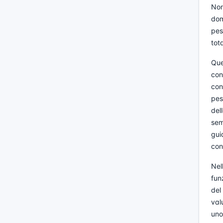
Non
dom
pes
tot
Que
con
con
pes
del
sem
gui
con
Nel
fun
del
val
uno