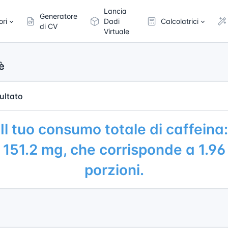
Lancia
Generatore
ori
Dadi
Calcolatrici
di CV
Virtuale
è
ultato
Il tuo consumo totale di caffeina:
151.2 mg, che corrisponde a 1.96
porzioni.