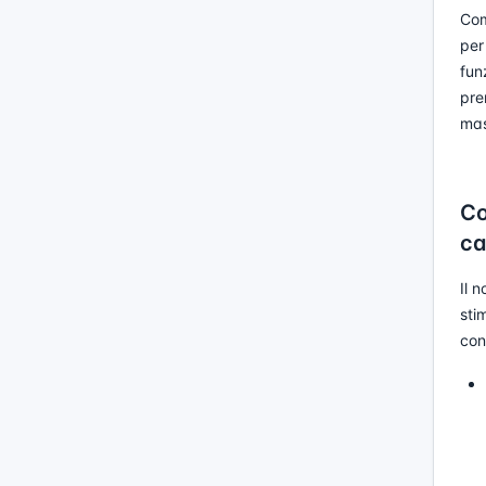
Com
per
fun
pre
mas
Co
ca
Il 
sti
con