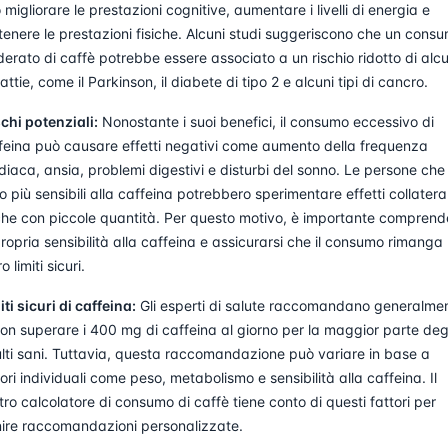
 migliorare le prestazioni cognitive, aumentare i livelli di energia e
tenere le prestazioni fisiche. Alcuni studi suggeriscono che un cons
erato di caffè potrebbe essere associato a un rischio ridotto di alc
attie, come il Parkinson, il diabete di tipo 2 e alcuni tipi di cancro.
ischi potenziali:
Nonostante i suoi benefici, il consumo eccessivo di
feina può causare effetti negativi come aumento della frequenza
diaca, ansia, problemi digestivi e disturbi del sonno. Le persone che
o più sensibili alla caffeina potrebbero sperimentare effetti collateral
he con piccole quantità. Per questo motivo, è importante comprend
propria sensibilità alla caffeina e assicurarsi che il consumo rimanga
o limiti sicuri.
iti sicuri di caffeina:
Gli esperti di salute raccomandano generalme
non superare i 400 mg di caffeina al giorno per la maggior parte deg
lti sani. Tuttavia, questa raccomandazione può variare in base a
tori individuali come peso, metabolismo e sensibilità alla caffeina. Il
tro calcolatore di consumo di caffè tiene conto di questi fattori per
nire raccomandazioni personalizzate.