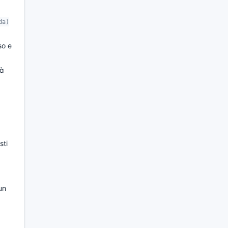
da)
so e
tà
sti
un