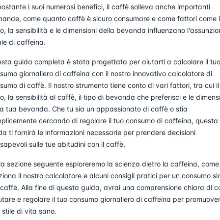
ostante i suoi numerosi benefici, il caffè solleva anche importanti
ande, come quanto caffè è sicuro consumare e come fattori come i
o, la sensibilità e le dimensioni della bevanda influenzano l'assunzi
ale di caffeina.
sta guida completa è stata progettata per aiutarti a calcolare il tu
sumo giornaliero di caffeina con il nostro innovativo calcolatore di
sumo di caffè. Il nostro strumento tiene conto di vari fattori, tra cui il
o, la sensibilità al caffè, il tipo di bevanda che preferisci e le dimens
la tua bevanda. Che tu sia un appassionato di caffè o stia
plicemente cercando di regolare il tuo consumo di caffeina, questa
da ti fornirà le informazioni necessarie per prendere decisioni
sapevoli sulle tue abitudini con il caffè.
la sezione seguente esploreremo la scienza dietro la caffeina, come
ziona il nostro calcolatore e alcuni consigli pratici per un consumo si
 caffè. Alla fine di questa guida, avrai una comprensione chiara di 
utare e regolare il tuo consumo giornaliero di caffeina per promuove
 stile di vita sano.