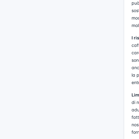
può
sos
mod
mal
I r
caf
car
son
anc
la 
entr
Lim
di 
adu
fat
nos
for