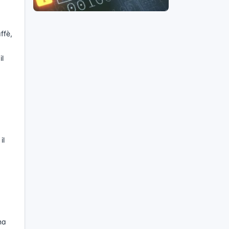
ffè,
il
il
na