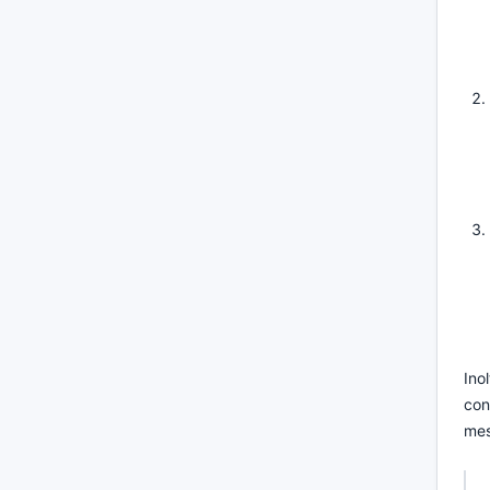
Ino
con
mes