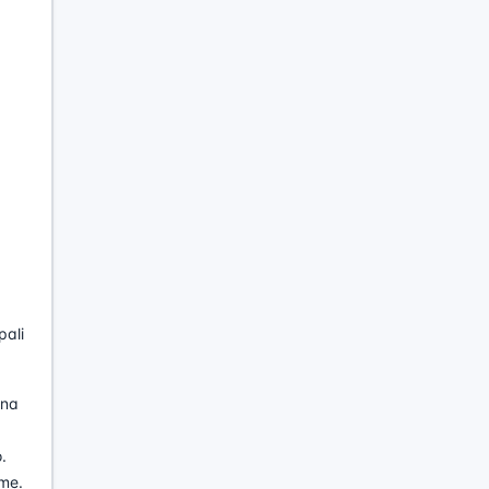
pali
una
.
ame.