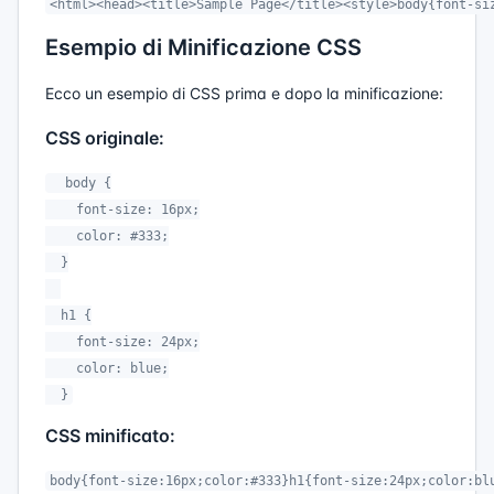
<html><head><title>Sample Page</title><style>body{font-si
Esempio di Minificazione CSS
Ecco un esempio di CSS prima e dopo la minificazione:
CSS originale:
  body {

    font-size: 16px;

    color: #333;

  }

  h1 {

    font-size: 24px;

    color: blue;

  }
CSS minificato:
body{font-size:16px;color:#333}h1{font-size:24px;color:bl