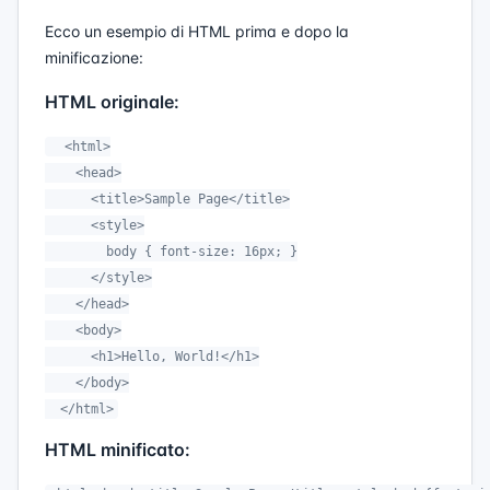
Ecco un esempio di HTML prima e dopo la
minificazione:
HTML originale:
  <html>

    <head>

      <title>Sample Page</title>

      <style>

        body { font-size: 16px; }

      </style>

    </head>

    <body>

      <h1>Hello, World!</h1>

    </body>

  </html>
HTML minificato: