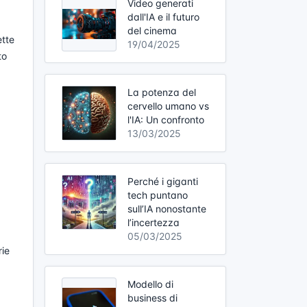
Video generati
dall'IA e il futuro
del cinema
ette
19/04/2025
to
La potenza del
cervello umano vs
l'IA: Un confronto
13/03/2025
Perché i giganti
tech puntano
sull’IA nonostante
l’incertezza
05/03/2025
rie
Modello di
business di