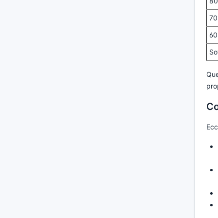
80
70
60
So
Que
pro
Co
Ecc