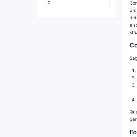
Com
pro
det
e s
str
Co
Seg
Que
per
Fo