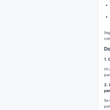
Seg
com
Do
1. 
Un 
pun
2. 
per
Se 
pun