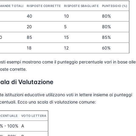
MANDE TOTALI
RISPOSTE CORRETTE
RISPOSTE SBAGLIATE
PUNTEGGIO (%)
40
10
80%
20
5
80%
0
85
15
85%
18
12
60%
sti esempi mostrano come il punteggio percentuale vari in base alle
poste corrette.
ala di Valutazione
te istituzioni educative utilizzano voti in lettere insieme ai punteggi
centuali. Ecco una scala di valutazione comune:
RCENTUALE
VOTO LETTERA
% - 100%
A