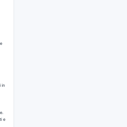
le
 in
e.
i e