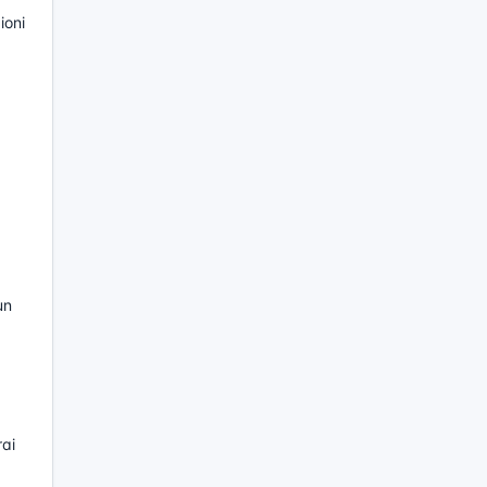
ioni
un
rai