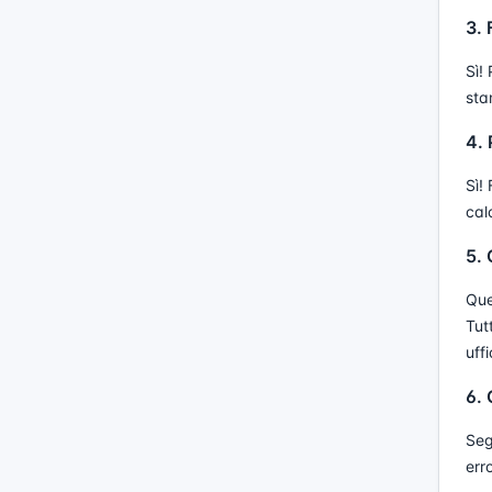
3. 
Sì!
sta
4. 
Sì!
cal
5. 
Ques
Tut
uffi
6. 
Seg
err