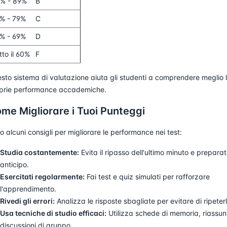
% - 89%
B
% - 79%
C
% - 69%
D
tto il 60%
F
sto sistema di valutazione aiuta gli studenti a comprendere meglio 
prie performance accademiche.
me Migliorare i Tuoi Punteggi
o alcuni consigli per migliorare le performance nei test:
Studia costantemente:
Evita il ripasso dell'ultimo minuto e preparati
anticipo.
Esercitati regolarmente:
Fai test e quiz simulati per rafforzare
l'apprendimento.
Rivedi gli errori:
Analizza le risposte sbagliate per evitare di ripeterl
Usa tecniche di studio efficaci:
Utilizza schede di memoria, riassunt
discussioni di gruppo.