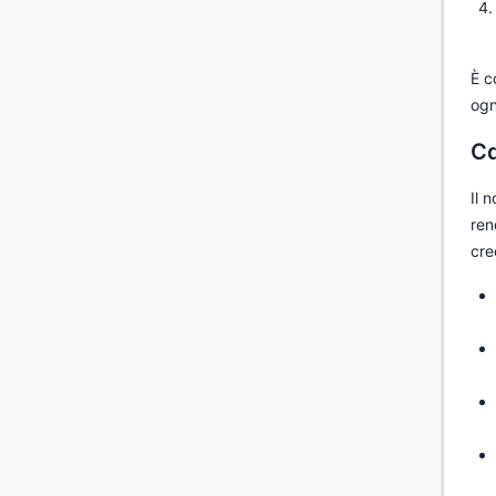
È c
ogn
Ca
Il 
ren
cre