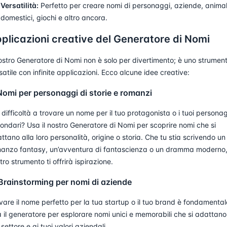
Versatilità:
Perfetto per creare nomi di personaggi, aziende, animal
domestici, giochi e altro ancora.
plicazioni creative del Generatore di Nomi
nostro Generatore di Nomi non è solo per divertimento; è uno strumen
satile con infinite applicazioni. Ecco alcune idee creative:
 Nomi per personaggi di storie e romanzi
 difficoltà a trovare un nome per il tuo protagonista o i tuoi persona
ondari? Usa il nostro Generatore di Nomi per scoprire nomi che si
ttano alla loro personalità, origine o storia. Che tu stia scrivendo un
anzo fantasy, un’avventura di fantascienza o un dramma moderno, 
tro strumento ti offrirà ispirazione.
 Brainstorming per nomi di aziende
vare il nome perfetto per la tua startup o il tuo brand è fondamental
 il generatore per esplorare nomi unici e memorabili che si adattano
 settore e ai tuoi valori aziendali.