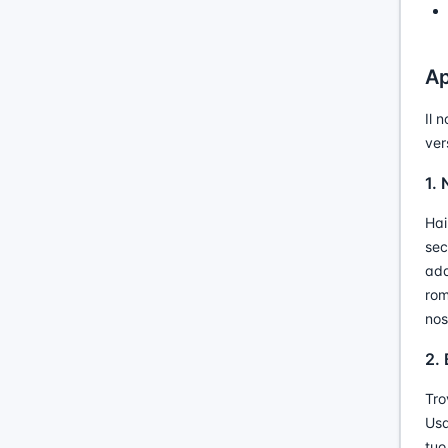
Ap
Il 
ver
1.
Hai
sec
ada
rom
nos
2.
Tro
Usa
tuo