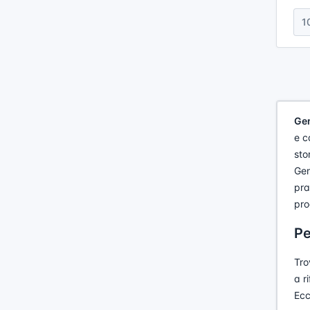
1
Gen
e c
sto
Gen
pra
pro
Pe
Tro
a r
Ecc