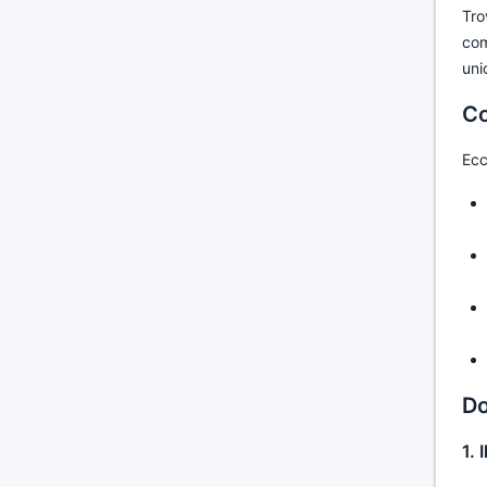
Tro
com
uni
Co
Ecc
Do
1. 