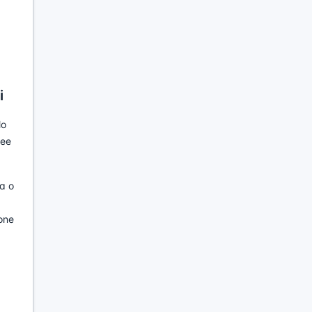
i
lo
dee
a o
one