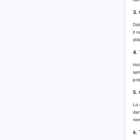
3.
Dis
Il 
sti
4.
Hai
sem
pos
5.
La 
den
rie
6. 