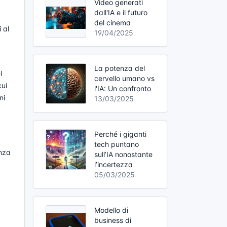
Video generati
dall'IA e il futuro
del cinema
 al
19/04/2025
La potenza del
l
cervello umano vs
cui
l'IA: Un confronto
ni
13/03/2025
Perché i giganti
tech puntano
enza
sull’IA nonostante
l’incertezza
05/03/2025
Modello di
business di