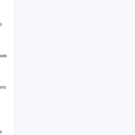
i
 web
una
l