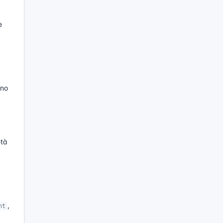
e
nno
età
,
nt