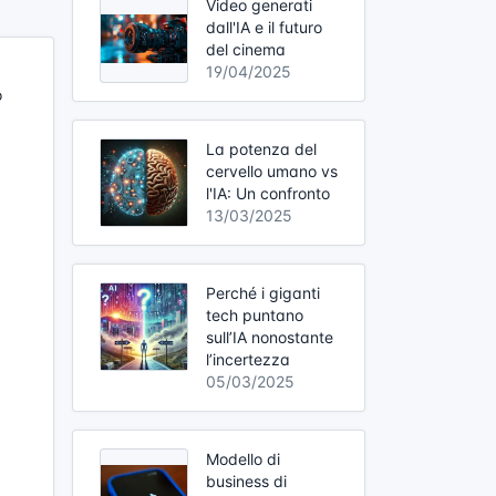
Video generati
dall'IA e il futuro
del cinema
19/04/2025
o
La potenza del
cervello umano vs
l'IA: Un confronto
13/03/2025
Perché i giganti
tech puntano
sull’IA nonostante
l’incertezza
05/03/2025
Modello di
business di