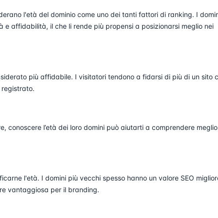
iderano l'età del dominio come uno dei tanti fattori di ranking. I domin
 affidabilità, il che li rende più propensi a posizionarsi meglio nei
derato più affidabile. I visitatori tendono a fidarsi di più di un sito 
registrato.
re, conoscere l’età dei loro domini può aiutarti a comprendere meglio
icarne l'età. I domini più vecchi spesso hanno un valore SEO miglior
re vantaggiosa per il branding.