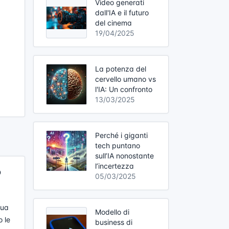
Video generati
dall'IA e il futuro
del cinema
19/04/2025
La potenza del
cervello umano vs
l'IA: Un confronto
13/03/2025
Perché i giganti
tech puntano
sull’IA nonostante
l’incertezza
o
05/03/2025
tua
Modello di
o le
business di