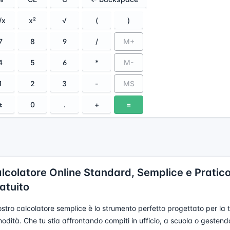
/x
x²
√
(
)
7
8
9
/
M+
4
5
6
*
M-
1
2
3
-
MS
±
0
.
+
=
lcolatore Online Standard, Semplice e Pratic
atuito
nostro calcolatore semplice è lo strumento perfetto progettato per la 
odità. Che tu stia affrontando compiti in ufficio, a scuola o gestend