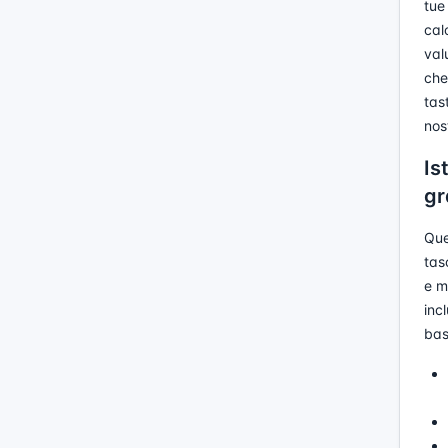
tue
cal
val
che
tas
nos
Is
gr
Que
tas
e m
inc
bas