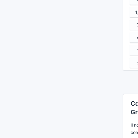
1
Ca
Gr
Il 
com