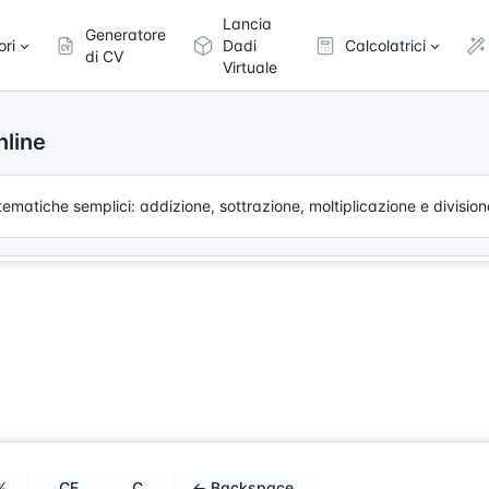
Lancia
Generatore
ori
Dadi
Calcolatrici
di CV
Virtuale
nline
ematiche semplici: addizione, sottrazione, moltiplicazione e division
%
CE
C
← Backspace