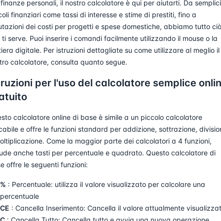
 finanze personali, il nostro calcolatore è qui per aiutarti. Da semplici
coli finanziari come tassi di interesse e stime di prestiti, fino a
utazioni dei costi per progetti e spese domestiche, abbiamo tutto ci
 ti serve. Puoi inserire i comandi facilmente utilizzando il mouse o la
tiera digitale. Per istruzioni dettagliate su come utilizzare al meglio il
tro calcolatore, consulta quanto segue.
truzioni per l'uso del calcolatore semplice onli
atuito
sto calcolatore online di base è simile a un piccolo calcolatore
cabile e offre le funzioni standard per addizione, sottrazione, divisi
oltiplicazione. Come la maggior parte dei calcolatori a 4 funzioni,
lude anche tasti per percentuale e quadrato. Questo calcolatore di
e offre le seguenti funzioni:
%
: Percentuale: utilizza il valore visualizzato per calcolare una
percentuale
CE
: Cancella Inserimento: Cancella il valore attualmente visualizza
C
: Cancella Tutto: Cancella tutto e avvia una nuova operazione