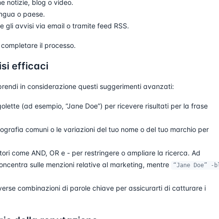
e notizie, blog o video.
 lingua o paese.
e gli avvisi via email o tramite feed RSS.
 completare il processo.
si efficaci
 prendi in considerazione questi suggerimenti avanzati:
golette (ad esempio, “Jane Doe”) per ricevere risultati per la frase
.
rtografia comuni o le variazioni del tuo nome o del tuo marchio per
ri come AND, OR e - per restringere o ampliare la ricerca. Ad
oncentra sulle menzioni relative al marketing, mentre
“Jane Doe” -b
erse combinazioni di parole chiave per assicurarti di catturare i