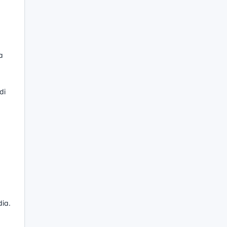
a
di
dia.