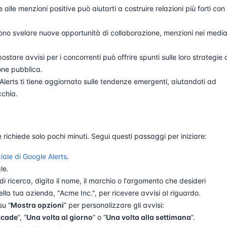
alle menzioni positive può aiutarti a costruire relazioni più forti con 
sono svelare nuove opportunità di collaborazione, menzioni nei media
stare avvisi per i concorrenti può offrire spunti sulle loro strategie 
one pubblica.
lerts ti tiene aggiornato sulle tendenze emergenti, aiutandoti ad
cchia.
richiede solo pochi minuti. Segui questi passaggi per iniziare:
iale di Google Alerts
.
le.
 ricerca, digita il nome, il marchio o l'argomento che desideri
ella tua azienda, "Acme Inc.", per ricevere avvisi al riguardo.
su “
Mostra opzioni
” per personalizzare gli avvisi:
ccade
”, “
Una volta al giorno
” o “
Una volta alla settimana
”.