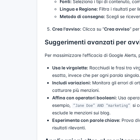
Fonti:
Seleziona i tipi di contenuto, com
Lingua e Regione:
Filtra i risultati per
Metodo di consegna:
Scegli se ricever
Crea l'avviso:
Clicca su “
Crea avviso
” per
Suggerimenti avanzati per avvi
Per massimizzare l'efficacia di Google Alerts,
Usa le virgolette:
Racchiudi le frasi tra vir
esatta, invece che per ogni parola singola
Includi variazioni:
Monitora gli errori di o
catturare più menzioni.
Affina con operatori booleani:
Usa operato
esempio,
si c
“Jane Doe” AND “marketing”
esclude le menzioni sui blog.
Esperimenta con parole chiave:
Prova div
risultati rilevanti.