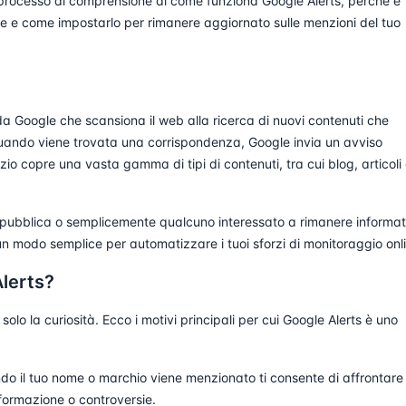
rocesso di comprensione di come funziona Google Alerts, perché è
e e come impostarlo per rimanere aggiornato sulle menzioni del tuo
o da Google che scansiona il web alla ricerca di nuovi contenuti che
Quando viene trovata una corrispondenza, Google invia un avviso
zio copre una vasta gamma di tipi di contenuti, tra cui blog, articoli 
a pubblica o semplicemente qualcuno interessato a rimanere informa
un modo semplice per automatizzare i tuoi sforzi di monitoraggio onl
lerts?
olo la curiosità. Ecco i motivi principali per cui Google Alerts è uno
 il tuo nome o marchio viene menzionato ti consente di affrontare
formazione o controversie.