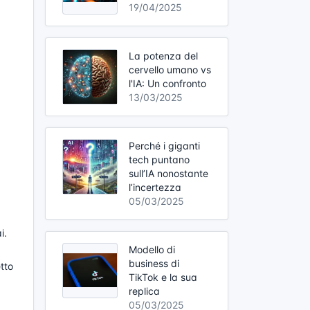
19/04/2025
La potenza del
cervello umano vs
l'IA: Un confronto
13/03/2025
Perché i giganti
tech puntano
sull’IA nonostante
l’incertezza
05/03/2025
i.
Modello di
business di
tto
TikTok e la sua
replica
05/03/2025