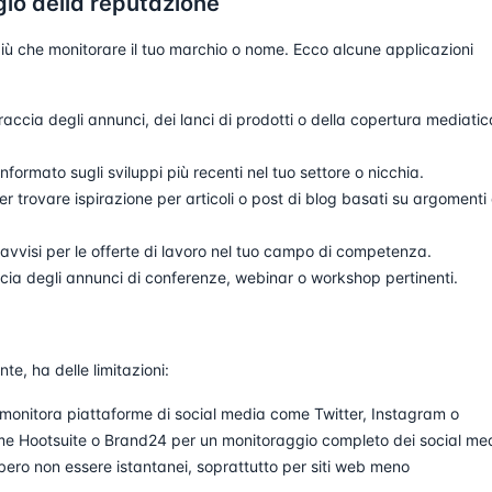
gio della reputazione
più che monitorare il tuo marchio o nome. Ecco alcune applicazioni
raccia degli annunci, dei lanci di prodotti o della copertura mediatic
nformato sugli sviluppi più recenti nel tuo settore o nicchia.
er trovare ispirazione per articoli o post di blog basati su argomenti 
vvisi per le offerte di lavoro nel tuo campo di competenza.
ccia degli annunci di conferenze, webinar o workshop pertinenti.
e, ha delle limitazioni:
monitora piattaforme di social media come Twitter, Instagram o
me Hootsuite o Brand24 per un monitoraggio completo dei social me
bero non essere istantanei, soprattutto per siti web meno