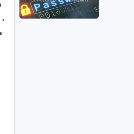
i
 o
di