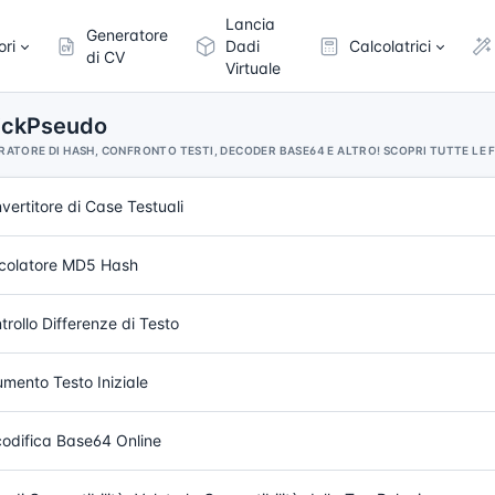
Lancia
Generatore
ori
Dadi
Calcolatrici
di CV
Virtuale
QuickPseudo
RATORE DI HASH, CONFRONTO TESTI, DECODER BASE64 E ALTRO! SCOPRI TUTTE LE 
vertitore di Case Testuali
colatore MD5 Hash
trollo Differenze di Testo
umento Testo Iniziale
odifica Base64 Online