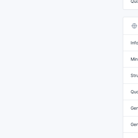
Qui
Inf
Min
Str
Qua
Gen
Gen