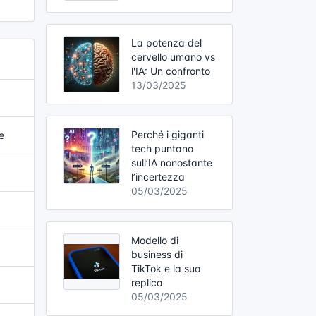
La potenza del
cervello umano vs
l'IA: Un confronto
13/03/2025
Perché i giganti
e
tech puntano
sull’IA nonostante
l’incertezza
05/03/2025
Modello di
business di
TikTok e la sua
replica
05/03/2025