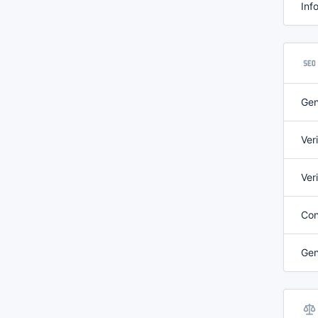
Inf
Gen
Ver
Ver
Con
Gen